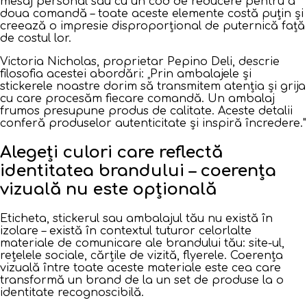
mesaj personal sau cu un cod de reducere pentru a
doua comandă – toate aceste elemente costă puțin și
creează o impresie disproporțional de puternică față
de costul lor.
Victoria Nicholas, proprietar Pepino Deli, descrie
filosofia acestei abordări:
„Prin ambalajele și
stickerele noastre dorim să transmitem atenția și grija
cu care procesăm fiecare comandă. Un ambalaj
frumos presupune produs de calitate. Aceste detalii
conferă produselor autenticitate și inspiră încredere."
Alegeți culori care reflectă
identitatea brandului – coerența
vizuală nu este opțională
Eticheta, stickerul sau ambalajul tău nu există în
izolare – există în contextul tuturor celorlalte
materiale de comunicare ale brandului tău: site-ul,
rețelele sociale, cărțile de vizită, flyerele. Coerența
vizuală între toate aceste materiale este cea care
transformă un brand de la un set de produse la o
identitate recognoscibilă.