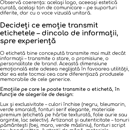
Observă coerența: același logo, aceeași estetică
curată, același ton de comunicare – pe suporturi
diferite, dar cu o voce vizuală unitară.
Decideți ce emoție transmit
etichetele – dincolo de informații,
spre experiență
O etichetă bine concepută transmite mai mult decât
informații – transmite o stare, o promisiune, o
personalitate de brand. Această dimensiune
emoțională este adesea neglijată în favoarea utilității,
dar ea este tocmai cea care diferențiază produsele
memorabile de cele generice.
Emoțiile pe care le poate transmite o etichetă, în
funcție de alegerile de design:
Lux și exclusivitate – culori închise (negru, bleumarin,
verde smarald), fonturi serif elegante, materiale
premium (etichetă pe hârtie texturată, folie aurie sau
argintie, lac selectiv). Artizanat și autenticitate – tonuri
pământești (bej, maro, verde măsliniu), fonturi script