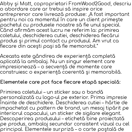
Abby și Matt, coproprietari FromWood2Good, descriu
o abordare care ar trebui să inspire orice
antreprenor care livrează produse:
„A fost important
pentru noi ca momentul în care un client primește
pachetul cu produsele noastre să fie unul special.
Când afirmăm acest lucru ne referim la: primirea
coletului, deschiderea cutiei, deschiderea fiecărui
produs și primul contact cu produsul. Am vrut ca
fiecare din acești pași să fie memorabil."
Aceasta este gândirea de experiență completă
aplicată la ambalaj. Nu un singur element care
impresionează – o secvență de momente care
construiesc o experiență coerentă și memorabilă.
Elementele care pot face fiecare etapă specială:
Primirea coletului – un sticker sau o bandă
personalizată cu logo-ul pe exterior. Prima impresie
înainte de deschidere. Deschiderea cutiei – hârtie de
impachetat cu pattern de brand, un mesaj tipărit pe
interiorul capacului, un sticker de sigilare elegant.
Descoperirea produsului – etichetă bine proiectată
pe produs, ambalaj secundar consistent vizual cu cel
principal. Elementele surpriză – o carte poștală de