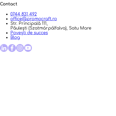
Contact
0744 831 492
office@promocraft.ro
Str. Principală 111,
Păulești (Szatmárpálfalva), Satu Mare
Povești de succes
Blog