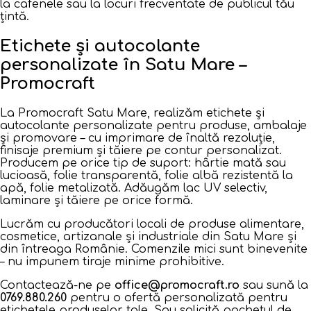
la cafenele sau la locuri frecventate de publicul tău
țintă.
Etichete și autocolante
personalizate în Satu Mare –
Promocraft
La Promocraft Satu Mare, realizăm etichete și
autocolante personalizate pentru produse, ambalaje
și promovare – cu imprimare de înaltă rezoluție,
finisaje premium și tăiere pe contur personalizat.
Producem pe orice tip de suport: hârtie mată sau
lucioasă, folie transparentă, folie albă rezistentă la
apă, folie metalizată. Adăugăm lac UV selectiv,
laminare și tăiere pe orice formă.
Lucrăm cu producători locali de produse alimentare,
cosmetice, artizanale și industriale din Satu Mare și
din întreaga Românie. Comenzile mici sunt binevenite
– nu impunem tiraje minime prohibitive.
Contactează-ne pe
office@promocraft.ro
sau sună la
0769.880.260
pentru o ofertă personalizată pentru
etichetele produselor tale. Sau solicită pachetul de