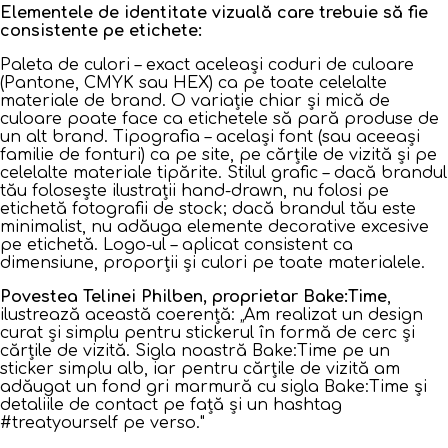
Elementele de identitate vizuală care trebuie să fie
consistente pe etichete:
Paleta de culori – exact aceleași coduri de culoare
(Pantone, CMYK sau HEX) ca pe toate celelalte
materiale de brand. O variație chiar și mică de
culoare poate face ca etichetele să pară produse de
un alt brand. Tipografia – același font (sau aceeași
familie de fonturi) ca pe site, pe cărțile de vizită și pe
celelalte materiale tipărite. Stilul grafic – dacă brandul
tău folosește ilustrații hand-drawn, nu folosi pe
etichetă fotografii de stock; dacă brandul tău este
minimalist, nu adăuga elemente decorative excesive
pe etichetă. Logo-ul – aplicat consistent ca
dimensiune, proporții și culori pe toate materialele.
Povestea Telinei Philben, proprietar Bake:Time
,
ilustrează această coerență:
„Am realizat un design
curat și simplu pentru stickerul în formă de cerc și
cărțile de vizită. Sigla noastră Bake:Time pe un
sticker simplu alb, iar pentru cărțile de vizită am
adăugat un fond gri marmură cu sigla Bake:Time și
detaliile de contact pe față și un hashtag
#treatyourself pe verso."