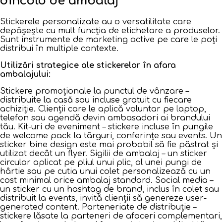
dincolo de ambalaj
Stickerele personalizate au o versatilitate care
depășește cu mult funcția de etichetare a produselor.
Sunt instrumente de marketing active pe care le poți
distribui în multiple contexte.
Utilizări strategice ale stickerelor în afara
ambalajului:
Stickere promoționale la punctul de vânzare –
distribuite la casă sau incluse gratuit cu fiecare
achiziție. Clienții care le aplică voluntar pe laptop,
telefon sau agendă devin ambasadori ai brandului
tău. Kit-uri de eveniment – stickere incluse în pungile
de welcome pack la târguri, conferințe sau events. Un
sticker bine design este mai probabil să fie păstrat și
utilizat decât un flyer. Sigilii de ambalaj – un sticker
circular aplicat pe pliul unui plic, al unei pungi de
hârtie sau pe cutia unui colet personalizează cu un
cost minimal orice ambalaj standard. Social media –
un sticker cu un hashtag de brand, inclus în colet sau
distribuit la events, invită clienții să genereze user-
generated content. Parteneriate de distribuție –
stickere lăsate la parteneri de afaceri complementari,