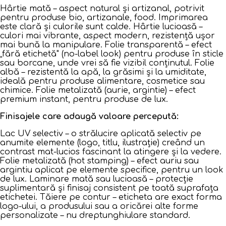
Hârtie mată – aspect natural și artizanal, potrivit
pentru produse bio, artizanale, food. Imprimarea
este clară și culorile sunt calde. Hârtie lucioasă –
culori mai vibrante, aspect modern, rezistență ușor
mai bună la manipulare. Folie transparentă – efect
„fără etichetă" (no-label look) pentru produse în sticle
sau borcane, unde vrei să fie vizibil conținutul. Folie
albă – rezistentă la apă, la grăsimi și la umiditate,
ideală pentru produse alimentare, cosmetice sau
chimice. Folie metalizată (aurie, argintie) – efect
premium instant, pentru produse de lux.
Finisajele care adaugă valoare percepută:
Lac UV selectiv – o strălucire aplicată selectiv pe
anumite elemente (logo, titlu, ilustrație) creând un
contrast mat-lucios fascinant la atingere și la vedere.
Folie metalizată (hot stamping) – efect auriu sau
argintiu aplicat pe elemente specifice, pentru un look
de lux. Laminare mată sau lucioasă – protecție
suplimentară și finisaj consistent pe toată suprafața
etichetei. Tăiere pe contur – eticheta are exact forma
logo-ului, a produsului sau a oricărei alte forme
personalizate – nu dreptunghiulare standard.