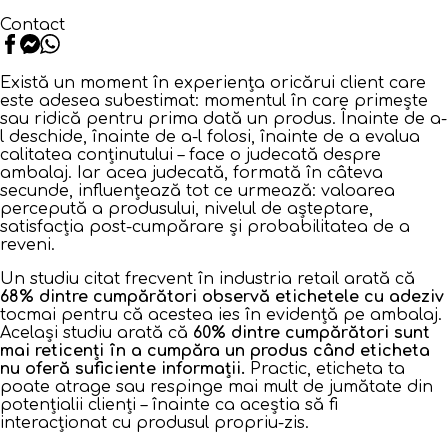
Contact
Există un moment în experiența oricărui client care
este adesea subestimat: momentul în care primește
sau ridică pentru prima dată un produs. Înainte de a-
l deschide, înainte de a-l folosi, înainte de a evalua
calitatea conținutului – face o judecată despre
ambalaj. Iar acea judecată, formată în câteva
secunde, influențează tot ce urmează: valoarea
percepută a produsului, nivelul de așteptare,
satisfacția post-cumpărare și probabilitatea de a
reveni.
Un studiu citat frecvent în industria retail arată că
68% dintre cumpărători observă etichetele cu adeziv
tocmai pentru că acestea ies în evidență pe ambalaj.
Același studiu arată că
60% dintre cumpărători sunt
mai reticenți în a cumpăra un produs când eticheta
nu oferă suficiente informații.
Practic, eticheta ta
poate atrage sau respinge mai mult de jumătate din
potențialii clienți – înainte ca aceștia să fi
interacționat cu produsul propriu-zis.