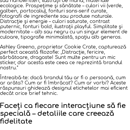
sau handwritten, ilustrații de mână, materiale
ecologice. Prospețime și sănătate – culori vii (verde,
galben, portocaliu), fonturi sans-serif curate,
fotografii de ingrediente sau produse naturale.
Distracție și energie – culori saturate, contrast
puternic, fonturi bold, ilustrații playful. Simplitate și
modernitate – alb sau negru cu un singur element de
culoare, tipografie minimalistă, spațiu alb generos.
Ashley Greeno, proprietar Cookie Crate, capturează
perfect această filozofie:
„Distracție, fericire,
sărbătoare, dragoste! Sunt multe pentru un mic
sticker, dar acesta este ceea ce reprezintă brandul
nostru."
Întreabă-te: dacă brandul tău ar fi o persoană, cum
ar arăta? Cum ar fi îmbrăcat? Cum ar vorbi? Aceste
răspunsuri ghidează designul etichetelor mai eficient
decât orice brief tehnic.
Faceți ca fiecare interacțiune să fie
specială – detaliile care creează
fidelitate