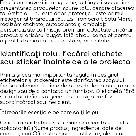
Fie că promovezi în magazine, la târguri sau online,
prezentarea produselor spune totul despre afacerea
ta. Ambalajul nu este doar protecție – este primul
mesager al brandului tău. La Promocraft Satu Mare,
realizăm etichete, autocolante și ambalaje
personalizate cu finisaje premium, adaptate oricărui
produs și oricărui buget. Iată ghidul complet pentru
a profita la maxim de această oportunitate.
Identificați rolul fiecărei etichete
sau sticker înainte de a le proiecta
Prima și cea mai importantă regulă în designul
etichetelor și stickerelor este clarificarea scopului
fiecărui element înainte de a deschide un program de
design sau de a contacta un furnizor. O etichetă fără
scop clar definit va genera un design confuz,
supraîncărcat sau ineficient.
Întrebările esențiale pe care să ți le pui:
Ce informații trebuie să comunice această etichetă
obligatoriu? (Nume produs, ingrediente, date de
contact, cod QR, instrucțiuni de utilizare, alergeni,