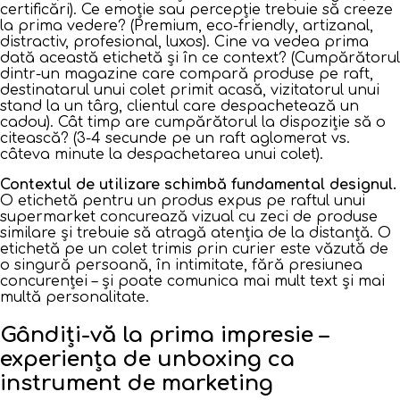
certificări). Ce emoție sau percepție trebuie să creeze
la prima vedere? (Premium, eco-friendly, artizanal,
distractiv, profesional, luxos). Cine va vedea prima
dată această etichetă și în ce context? (Cumpărătorul
dintr-un magazine care compară produse pe raft,
destinatarul unui colet primit acasă, vizitatorul unui
stand la un târg, clientul care despachetează un
cadou). Cât timp are cumpărătorul la dispoziție să o
citească? (3-4 secunde pe un raft aglomerat vs.
câteva minute la despachetarea unui colet).
Contextul de utilizare schimbă fundamental designul.
O etichetă pentru un produs expus pe raftul unui
supermarket concurează vizual cu zeci de produse
similare și trebuie să atragă atenția de la distanță. O
etichetă pe un colet trimis prin curier este văzută de
o singură persoană, în intimitate, fără presiunea
concurenței – și poate comunica mai mult text și mai
multă personalitate.
Gândiți-vă la prima impresie –
experiența de unboxing ca
instrument de marketing