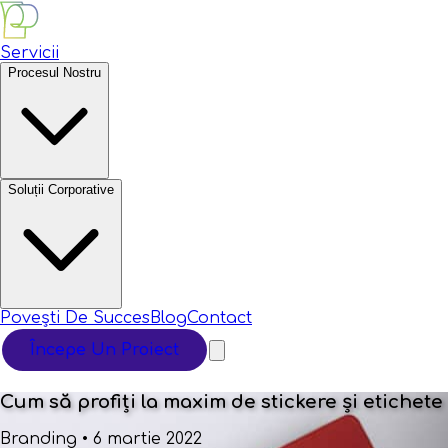
Servicii
Procesul Nostru
Soluții Corporative
Povești De Succes
Blog
Contact
Începe Un Proiect
Cum să profiți la maxim de stickere și etichete
Branding
•
6 martie 2022