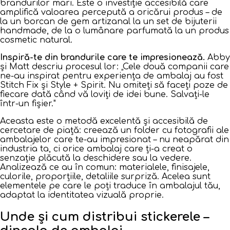
brandurilor mari. Este o investiție accesibilă care
amplifică valoarea percepută a oricărui produs – de
la un borcan de gem artizanal la un set de bijuterii
handmade, de la o lumânare parfumată la un produs
cosmetic natural.
Inspiră-te din brandurile care te impresionează.
Abby
și Matt descriu procesul lor:
„Cele două companii care
ne-au inspirat pentru experiența de ambalaj au fost
Stitch Fix și Style + Spirit. Nu omiteți să faceți poze de
fiecare dată când vă loviți de idei bune. Salvați-le
într-un fișier."
Aceasta este o metodă excelentă și accesibilă de
cercetare de piață: creează un folder cu fotografii ale
ambalajelor care te-au impresionat – nu neapărat din
industria ta, ci orice ambalaj care ți-a creat o
senzație plăcută la deschidere sau la vedere.
Analizează ce au în comun: materialele, finisajele,
culorile, proporțiile, detaliile surpriză. Acelea sunt
elementele pe care le poți traduce în ambalajul tău,
adaptat la identitatea vizuală proprie.
Unde și cum distribui stickerele –