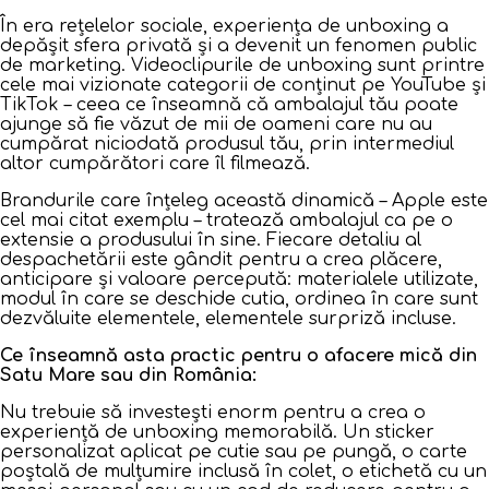
În era rețelelor sociale, experiența de unboxing a
depășit sfera privată și a devenit un fenomen public
de marketing. Videoclipurile de unboxing sunt printre
cele mai vizionate categorii de conținut pe YouTube și
TikTok – ceea ce înseamnă că ambalajul tău poate
ajunge să fie văzut de mii de oameni care nu au
cumpărat niciodată produsul tău, prin intermediul
altor cumpărători care îl filmează.
Brandurile care înțeleg această dinamică – Apple este
cel mai citat exemplu – tratează ambalajul ca pe o
extensie a produsului în sine. Fiecare detaliu al
despachetării este gândit pentru a crea plăcere,
anticipare și valoare percepută: materialele utilizate,
modul în care se deschide cutia, ordinea în care sunt
dezvăluite elementele, elementele surpriză incluse.
Ce înseamnă asta practic pentru o afacere mică din
Satu Mare sau din România:
Nu trebuie să investești enorm pentru a crea o
experiență de unboxing memorabilă. Un sticker
personalizat aplicat pe cutie sau pe pungă, o carte
poștală de mulțumire inclusă în colet, o etichetă cu un