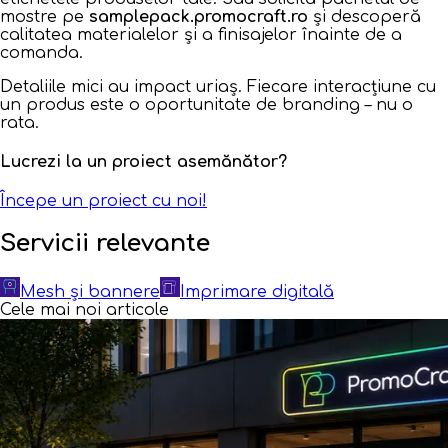
mostre pe
samplepack.promocraft.ro
și descoperă
calitatea materialelor și a finisajelor înainte de a
comanda.
Detaliile mici au impact uriaș. Fiecare interacțiune cu
un produs este o oportunitate de branding – nu o
rata.
Lucrezi la un proiect asemănător?
Începe un proiect cu noi!
Servicii relevante
Mesh și bannere
Imprimare digitală
Cele mai noi articole