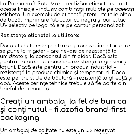
La Promocraft Satu Mare, realizăm etichete cu toate
aceste finisaje – inclusiv combinații multiple pe aceeași
etichetă. Un exemplu de etichetă premium: folie albă
de bază, imprimare full-color cu negru și auriu, lac
UV selectiv pe logo, tăiere pe contur personalizat.
Rezistența etichetei la utilizare:
Dacă eticheta este pentru un produs alimentar care
se pune la frigider – are nevoie de rezistență la
umiditate și la condensul din frigider. Dacă este
pentru un produs cosmetic – rezistență la grăsimi și
loțiuni. Dacă este pentru un produs industrial –
rezistență la produse chimice și temperaturi. Dacă
este pentru sticle de băutură – rezistență la gheață și
apă. Aceste cerințe tehnice trebuie să fie parte din
brieful de comandă.
Creați un ambalaj la fel de bun ca
și conținutul – filozofia brand-first
packaging
Un ambalaj de calitate nu este un lux rezervat