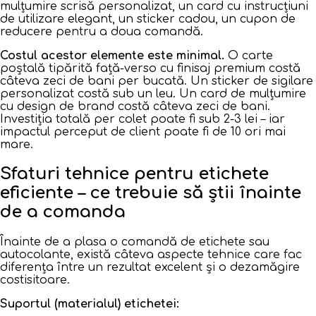
mulțumire scrisă personalizat, un card cu instrucțiuni
de utilizare elegant, un sticker cadou, un cupon de
reducere pentru a doua comandă.
Costul acestor elemente este minimal.
O carte
poștală tipărită față-verso cu finisaj premium costă
câteva zeci de bani per bucată. Un sticker de sigilare
personalizat costă sub un leu. Un card de mulțumire
cu design de brand costă câteva zeci de bani.
Investiția totală per colet poate fi sub 2-3 lei – iar
impactul perceput de client poate fi de 10 ori mai
mare.
Sfaturi tehnice pentru etichete
eficiente – ce trebuie să știi înainte
de a comanda
Înainte de a plasa o comandă de etichete sau
autocolante, există câteva aspecte tehnice care fac
diferența între un rezultat excelent și o dezamăgire
costisitoare.
Suportul (materialul) etichetei: