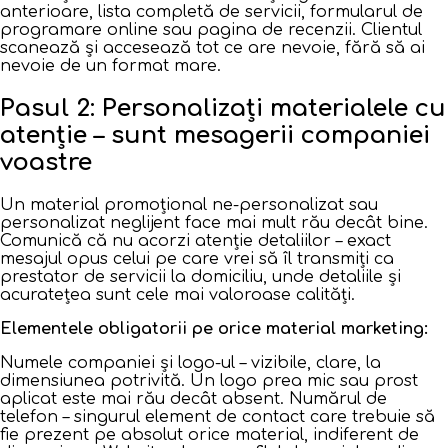
anterioare, lista completă de servicii, formularul de
programare online sau pagina de recenzii. Clientul
scanează și accesează tot ce are nevoie, fără să ai
nevoie de un format mare.
Pasul 2: Personalizați materialele cu
atenție – sunt mesagerii companiei
voastre
Un material promoțional ne-personalizat sau
personalizat neglijent face mai mult rău decât bine.
Comunică că nu acorzi atenție detaliilor – exact
mesajul opus celui pe care vrei să îl transmiți ca
prestator de servicii la domiciliu, unde detaliile și
acuratețea sunt cele mai valoroase calități.
Elementele obligatorii pe orice material marketing:
Numele companiei și logo-ul – vizibile, clare, la
dimensiunea potrivită. Un logo prea mic sau prost
aplicat este mai rău decât absent. Numărul de
telefon – singurul element de contact care trebuie să
fie prezent pe absolut orice material, indiferent de