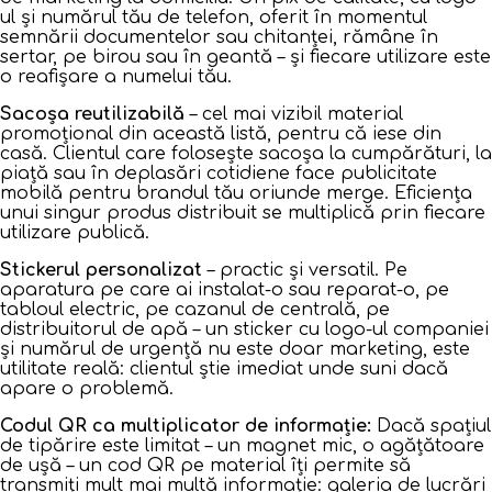
ul și numărul tău de telefon, oferit în momentul
semnării documentelor sau chitanței, rămâne în
sertar, pe birou sau în geantă – și fiecare utilizare este
o reafișare a numelui tău.
Sacoșa reutilizabilă
– cel mai vizibil material
promoțional din această listă, pentru că iese din
casă. Clientul care folosește sacoșa la cumpărături, la
piață sau în deplasări cotidiene face publicitate
mobilă pentru brandul tău oriunde merge. Eficiența
unui singur produs distribuit se multiplică prin fiecare
utilizare publică.
Stickerul personalizat
– practic și versatil. Pe
aparatura pe care ai instalat-o sau reparat-o, pe
tabloul electric, pe cazanul de centrală, pe
distribuitorul de apă – un sticker cu logo-ul companiei
și numărul de urgență nu este doar marketing, este
utilitate reală: clientul știe imediat unde suni dacă
apare o problemă.
Codul QR ca multiplicator de informație:
Dacă spațiul
de tipărire este limitat – un magnet mic, o agățătoare
de ușă – un cod QR pe material îți permite să
transmiți mult mai multă informație: galeria de lucrări