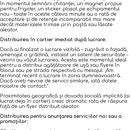
în momentul semnării chitanței, un magnet propus
pentru frigider, un sticker plasat pe echipamentul
nou – toate în aceste câteva minute au o rată de
acceptare și de retenție incomparabil mai mare
decât materialele trimise prin poștă sau lăsate
aleator.
Distribuirea în cartier imediat după lucrare:
Dacă ai finalizat o lucrare vizibilă – zugrăvit o fațadă,
amenajat o grădină, instalat un sistem de securitate –
vecinii au văzut lucrarea. Acesta este momentul ideal
pentru a distribui agățătoare de ușă sau flyere în
blocul sau pe strada respectivă cu mesajul: „Am
terminat recent o lucrare în zona dumneavoastră.
Dacă aveți nevoie de servicii similare, iată datele
noastre de contact."
Proximitatea geografică și dovada socială implicită (ai
lucrat deja în cartier) cresc dramatic rata de răspuns
față de un flyer distribuit aleator.
Distribuirea pentru anunțarea serviciilor noi sau a
promoțiilor: