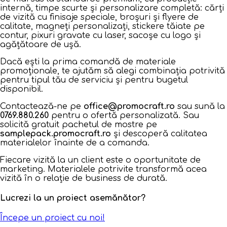
internă, timpe scurte și personalizare completă: cărți
de vizită cu finisaje speciale, broșuri și flyere de
calitate, magneți personalizați, stickere tăiate pe
contur, pixuri gravate cu laser, sacoșe cu logo și
agățătoare de ușă.
Dacă ești la prima comandă de materiale
promoționale, te ajutăm să alegi combinația potrivită
pentru tipul tău de serviciu și pentru bugetul
disponibil.
Contactează-ne pe
office@promocraft.ro
sau sună la
0769.880.260
pentru o ofertă personalizată. Sau
solicită gratuit pachetul de mostre pe
samplepack.promocraft.ro
și descoperă calitatea
materialelor înainte de a comanda.
Fiecare vizită la un client este o oportunitate de
marketing. Materialele potrivite transformă acea
vizită în o relație de business de durată.
Lucrezi la un proiect asemănător?
Începe un proiect cu noi!