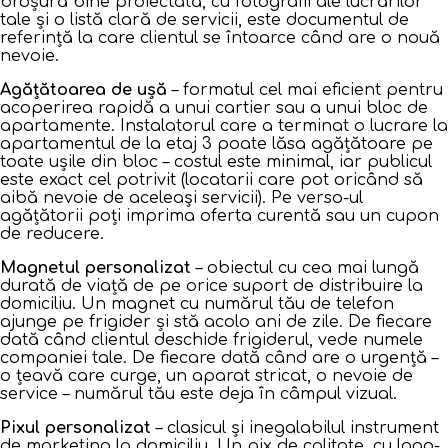
broșură bine proiectată, cu fotografii ale lucrărilor
tale și o listă clară de servicii, este documentul de
referință la care clientul se întoarce când are o nouă
nevoie.
Agățătoarea de ușă
– formatul cel mai eficient pentru
acoperirea rapidă a unui cartier sau a unui bloc de
apartamente. Instalatorul care a terminat o lucrare la
apartamentul de la etaj 3 poate lăsa agățătoare pe
toate ușile din bloc – costul este minimal, iar publicul
este exact cel potrivit (locatarii care pot oricând să
aibă nevoie de aceleași servicii). Pe verso-ul
agățătorii poți imprima oferta curentă sau un cupon
de reducere.
Magnetul personalizat
– obiectul cu cea mai lungă
durată de viață de pe orice suport de distribuire la
domiciliu. Un magnet cu numărul tău de telefon
ajunge pe frigider și stă acolo ani de zile. De fiecare
dată când clientul deschide frigiderul, vede numele
companiei tale. De fiecare dată când are o urgență –
o țeavă care curge, un aparat stricat, o nevoie de
service – numărul tău este deja în câmpul vizual.
Pixul personalizat
– clasicul și inegalabilul instrument
de marketing la domiciliu. Un pix de calitate, cu logo-