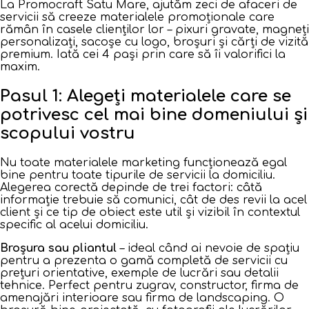
La Promocraft Satu Mare, ajutăm zeci de afaceri de
servicii să creeze materialele promoționale care
rămân în casele clienților lor – pixuri gravate, magneți
personalizați, sacoșe cu logo, broșuri și cărți de vizită
premium. Iată cei 4 pași prin care să îi valorifici la
maxim.
Pasul 1: Alegeți materialele care se
potrivesc cel mai bine domeniului și
scopului vostru
Nu toate materialele marketing funcționează egal
bine pentru toate tipurile de servicii la domiciliu.
Alegerea corectă depinde de trei factori: câtă
informație trebuie să comunici, cât de des revii la acel
client și ce tip de obiect este util și vizibil în contextul
specific al acelui domiciliu.
Broșura sau pliantul
– ideal când ai nevoie de spațiu
pentru a prezenta o gamă completă de servicii cu
prețuri orientative, exemple de lucrări sau detalii
tehnice. Perfect pentru zugrav, constructor, firma de
amenajări interioare sau firma de landscaping. O