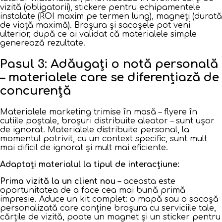
vizită (obligatorii), stickere pentru echipamentele
instalate (ROI maxim pe termen lung), magneți (durată
de viață maximă). Broșura și sacoșele pot veni
ulterior, după ce ai validat că materialele simple
generează rezultate.
Pasul 3: Adăugați o notă personală
– materialele care se diferențiază de
concurență
Materialele marketing trimise în masă – flyere în
cutiile poștale, broșuri distribuite aleator – sunt ușor
de ignorat. Materialele distribuite personal, la
momentul potrivit, cu un context specific, sunt mult
mai dificil de ignorat și mult mai eficiente.
Adaptați materialul la tipul de interacțiune:
Prima vizită la un client nou
– aceasta este
oportunitatea de a face cea mai bună primă
impresie. Aduce un kit complet: o mapă sau o sacoșă
personalizată care conține broșura cu serviciile tale,
cărțile de vizită, poate un magnet și un sticker pentru