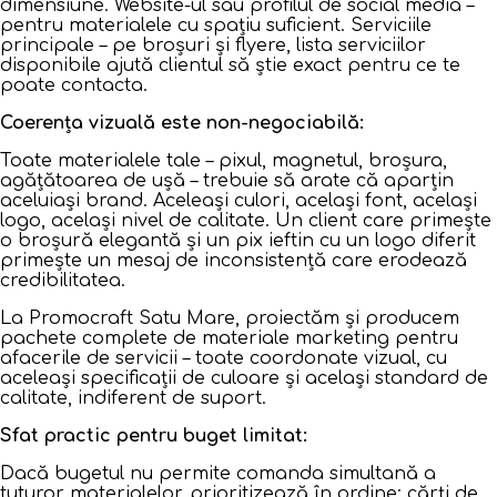
dimensiune. Website-ul sau profilul de social media –
pentru materialele cu spațiu suficient. Serviciile
principale – pe broșuri și flyere, lista serviciilor
disponibile ajută clientul să știe exact pentru ce te
poate contacta.
Coerența vizuală este non-negociabilă:
Toate materialele tale – pixul, magnetul, broșura,
agățătoarea de ușă – trebuie să arate că aparțin
aceluiași brand. Aceleași culori, același font, același
logo, același nivel de calitate. Un client care primește
o broșură elegantă și un pix ieftin cu un logo diferit
primește un mesaj de inconsistență care erodează
credibilitatea.
La Promocraft Satu Mare, proiectăm și producem
pachete complete de materiale marketing pentru
afacerile de servicii – toate coordonate vizual, cu
aceleași specificații de culoare și același standard de
calitate, indiferent de suport.
Sfat practic pentru buget limitat:
Dacă bugetul nu permite comanda simultană a
tuturor materialelor, prioritizează în ordine: cărți de