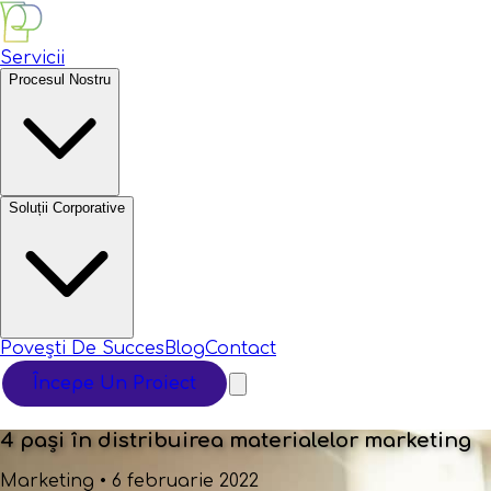
Servicii
Procesul Nostru
Soluții Corporative
Povești De Succes
Blog
Contact
Începe Un Proiect
4 pași în distribuirea materialelor marketing
Marketing
•
6 februarie 2022