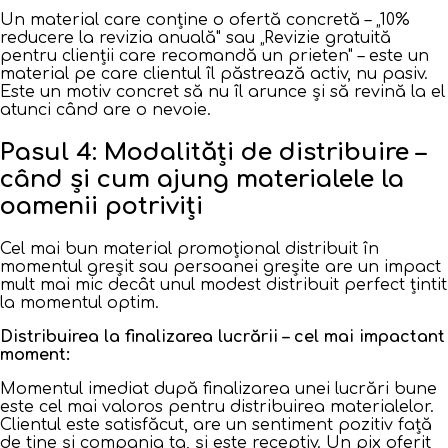
Un material care conține o ofertă concretă – „10%
reducere la revizia anuală" sau „Revizie gratuită
pentru clienții care recomandă un prieten" – este un
material pe care clientul îl păstrează activ, nu pasiv.
Este un motiv concret să nu îl arunce și să revină la el
atunci când are o nevoie.
Pasul 4: Modalități de distribuire –
când și cum ajung materialele la
oamenii potriviți
Cel mai bun material promoțional distribuit în
momentul greșit sau persoanei greșite are un impact
mult mai mic decât unul modest distribuit perfect țintit
la momentul optim.
Distribuirea la finalizarea lucrării – cel mai impactant
moment:
Momentul imediat după finalizarea unei lucrări bune
este cel mai valoros pentru distribuirea materialelor.
Clientul este satisfăcut, are un sentiment pozitiv față
de tine și compania ta, și este receptiv. Un pix oferit