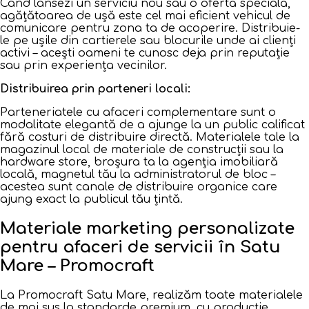
Când lansezi un serviciu nou sau o ofertă specială,
agățătoarea de ușă este cel mai eficient vehicul de
comunicare pentru zona ta de acoperire. Distribuie-
le pe ușile din cartierele sau blocurile unde ai clienți
activi – acești oameni te cunosc deja prin reputație
sau prin experiența vecinilor.
Distribuirea prin parteneri locali:
Parteneriatele cu afaceri complementare sunt o
modalitate elegantă de a ajunge la un public calificat
fără costuri de distribuire directă. Materialele tale la
magazinul local de materiale de construcții sau la
hardware store, broșura ta la agenția imobiliară
locală, magnetul tău la administratorul de bloc –
acestea sunt canale de distribuire organice care
ajung exact la publicul tău țintă.
Materiale marketing personalizate
pentru afaceri de servicii în Satu
Mare – Promocraft
La Promocraft Satu Mare, realizăm toate materialele
de mai sus la standarde premium, cu producție