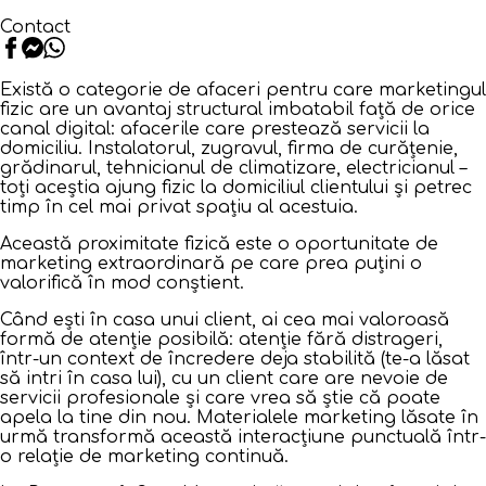
Contact
Există o categorie de afaceri pentru care marketingul
fizic are un avantaj structural imbatabil față de orice
canal digital: afacerile care prestează servicii la
domiciliu. Instalatorul, zugravul, firma de curățenie,
grădinarul, tehnicianul de climatizare, electricianul –
toți aceștia ajung fizic la domiciliul clientului și petrec
timp în cel mai privat spațiu al acestuia.
Această proximitate fizică este o oportunitate de
marketing extraordinară pe care prea puțini o
valorifică în mod conștient.
Când ești în casa unui client, ai cea mai valoroasă
formă de atenție posibilă: atenție fără distrageri,
într-un context de încredere deja stabilită (te-a lăsat
să intri în casa lui), cu un client care are nevoie de
servicii profesionale și care vrea să știe că poate
apela la tine din nou. Materialele marketing lăsate în
urmă transformă această interacțiune punctuală într-
o relație de marketing continuă.