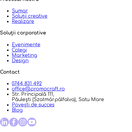
Sumar
Soluții creative
Realizare
Soluții corporative
Evenimente
Colegi
Marketing
Design
Contact
0744 831 492
office@promocraft.ro
Str. Principală 111,
Păulești (Szatmárpálfalva), Satu Mare
Povești de succes
Blog