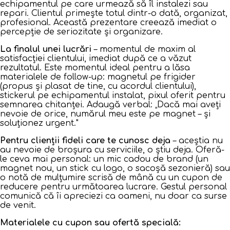
echipamentul pe care urmează să îl instalezi sau
repari. Clientul primește totul dintr-o dată, organizat,
profesional. Această prezentare creează imediat o
percepție de seriozitate și organizare.
La finalul unei lucrări
– momentul de maxim al
satisfacției clientului, imediat după ce a văzut
rezultatul. Este momentul ideal pentru a lăsa
materialele de follow-up: magnetul pe frigider
(propus și plasat de tine, cu acordul clientului),
stickerul pe echipamentul instalat, pixul oferit pentru
semnarea chitanței. Adaugă verbal: „Dacă mai aveți
nevoie de orice, numărul meu este pe magnet – și
soluționez urgent."
Pentru clienții fideli care te cunosc deja
– aceștia nu
au nevoie de broșura cu serviciile, o știu deja. Oferă-
le ceva mai personal: un mic cadou de brand (un
magnet nou, un stick cu logo, o sacoșă sezonieră) sau
o notă de mulțumire scrisă de mână cu un cupon de
reducere pentru următoarea lucrare. Gestul personal
comunică că îi apreciezi ca oameni, nu doar ca surse
de venit.
Materialele cu cupon sau ofertă specială: